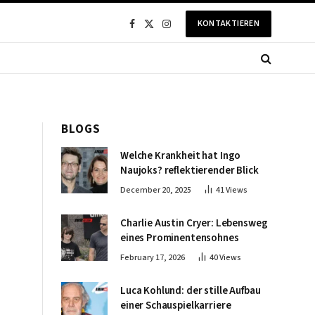
KONTAKTIEREN
Facebook
X
Instagram
(Twitter)
BLOGS
Welche Krankheit hat Ingo
Naujoks? reflektierender Blick
December 20, 2025
41
Views
Charlie Austin Cryer: Lebensweg
eines Prominentensohnes
February 17, 2026
40
Views
Luca Kohlund: der stille Aufbau
einer Schauspielkarriere