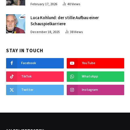
February 17, 2026
40
Views
Luca Kohlund: der stille Aufbau einer
Schauspielkarriere
December 18, 2025
38
Views
STAY IN TOUCH
Facebook
YouTube
TikTok
WhatsApp
Twitter
Instagram