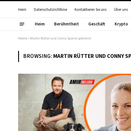
Heim
Datenschutzrichtlinie
Kontaktieren Sie uns
Über uns
Heim
Berühmtheit
Geschäft
Krypto
Home
»
Martin Rütter und Conny Sporrer getrennt
BROWSING:
MARTIN RÜTTER UND CONNY S