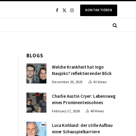
KONTAKTIEREN
Facebook
X
Instagram
(Twitter)
BLOGS
Welche Krankheit hat Ingo
Naujoks? reflektierender Blick
December 20, 2025
41
Views
Charlie Austin Cryer: Lebensweg
eines Prominentensohnes
February 17, 2026
40
Views
Luca Kohlund: der stille Aufbau
einer Schauspielkarriere