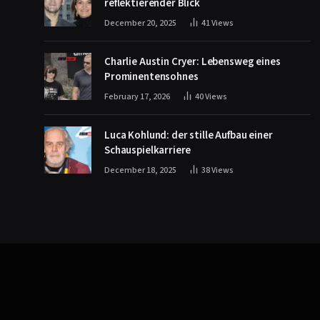
reflektierender Blick
December 20, 2025
41
Views
Charlie Austin Cryer: Lebensweg eines
Prominentensohnes
February 17, 2026
40
Views
Luca Kohlund: der stille Aufbau einer
Schauspielkarriere
December 18, 2025
38
Views