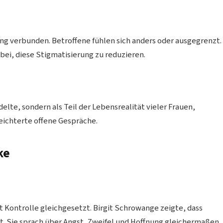
ng verbunden. Betroffene fühlen sich anders oder ausgegrenzt.
bei, diese Stigmatisierung zu reduzieren.
lte, sondern als Teil der Lebensrealität vieler Frauen,
leichterte offene Gespräche.
ke
it Kontrolle gleichgesetzt. Birgit Schrowange zeigte, dass
t. Sie sprach über Angst, Zweifel und Hoffnung gleichermaßen.