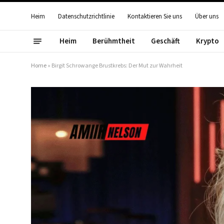
Heim
Datenschutzrichtlinie
Kontaktieren Sie uns
Über uns
Heim
Berühmtheit
Geschäft
Krypto
Home
»
Birgit Schrowange Brustkrebs: Der Mut zur Wahrheit