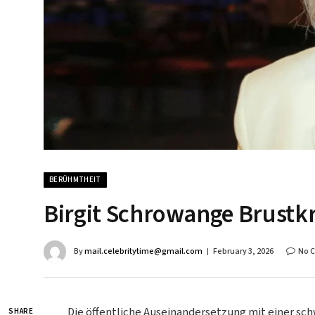
BERÜHMTHEIT
Birgit Schrowange Brustkr
By
mail.celebritytime@gmail.com
February 3, 2026
No 
Die öffentliche Auseinandersetzung mit einer sc
SHARE