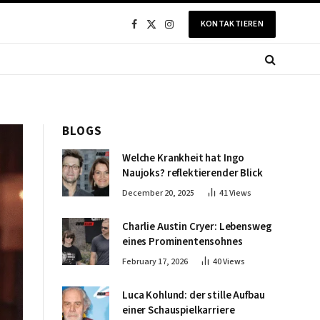
KONTAKTIEREN
Facebook
X
Instagram
(Twitter)
BLOGS
Welche Krankheit hat Ingo
Naujoks? reflektierender Blick
December 20, 2025
41
Views
Charlie Austin Cryer: Lebensweg
eines Prominentensohnes
February 17, 2026
40
Views
Luca Kohlund: der stille Aufbau
einer Schauspielkarriere