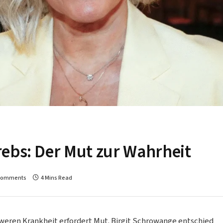
ebs: Der Mut zur Wahrheit
Comments
4 Mins Read
hweren Krankheit erfordert Mut. Birgit Schrowange entschied