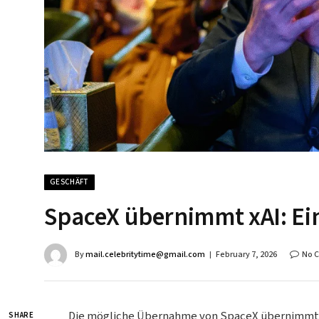
GESCHÄFT
SpaceX übernimmt xAI: Ein
By
mail.celebritytime@gmail.com
February 7, 2026
No 
Die mögliche Übernahme von SpaceX übernimmt xAI
SHARE