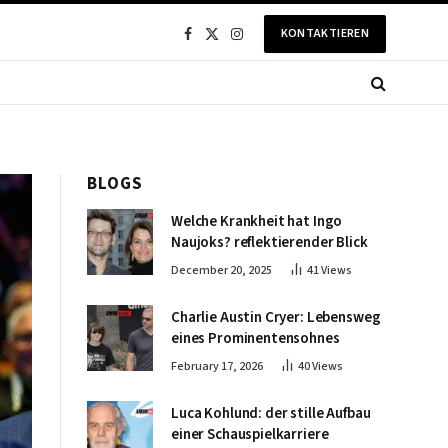
KONTAKTIEREN
Facebook
X
Instagram
(Twitter)
BLOGS
Welche Krankheit hat Ingo
Naujoks? reflektierender Blick
December 20, 2025
41
Views
Charlie Austin Cryer: Lebensweg
eines Prominentensohnes
February 17, 2026
40
Views
Luca Kohlund: der stille Aufbau
einer Schauspielkarriere