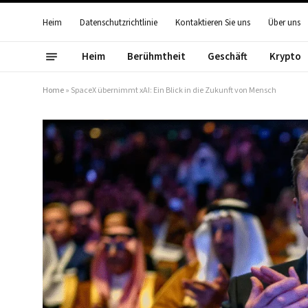
Heim
Datenschutzrichtlinie
Kontaktieren Sie uns
Über uns
Heim
Berühmtheit
Geschäft
Krypto
Home
»
SpaceX übernimmt xAI: Ein Blick in die Zukunft von Mensch