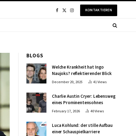
KONTAKTIEREN
Facebook
X
Instagram
(Twitter)
BLOGS
Welche Krankheit hat Ingo
Naujoks? reflektierender Blick
December 20, 2025
41
Views
Charlie Austin Cryer: Lebensweg
eines Prominentensohnes
February 17, 2026
40
Views
Luca Kohlund: der stille Aufbau
einer Schauspielkarriere