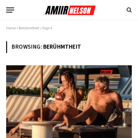
Home
»
Berühmtheit
»
Page 4
BROWSING:
BERÜHMTHEIT